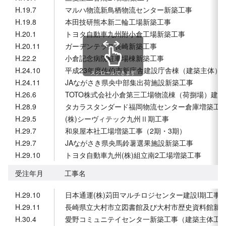
H.19.7
マルハ物流新鳥栖物流センター新築工事
H.19.8
本田技研熊本新二輪工場新築工事
H.20.1
トヨタ自動車九州附小倉工場新築工事
H.20.11
ガーデンテラス長崎新築工事
H.22.2
小倉記念病院駐車場棟新築工事
H.24.10
平成23年度佐伯市新庁舎建設庁舎棟（建築主体）
スクロールできます
H.24.11
JAながさき県央中部集出荷施設新築工事
H.26.6
TOTO株式会社小倉第三工場物流棟（荷捌場）
H.28.9
タカラスタンダード福岡物流センター倉庫増築工
H.29.5
(株)シーヴィテック九州Ⅱ期工事
H.29.7
和泉屋本社工場増築工事（2期・3期）
H.29.7
JAながさき県央馬鈴薯選果施設新築工事
H.29.10
トヨタ自動車九州(株)組立南2工場増築工事
受注年月
工事名
H.29.10
日本通運(株)苅田マルチロジセンター建設I期工事
H.29.11
長崎県立大村市立図書館及び大村市歴史資料館新
H.30.4
愛野コミュニテイセンタ一新築工事（建築主体工