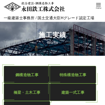
一級建築士事務所 / 国土交通大臣Hグレード認定工場
施工実績
Works
鋼構造物工事
特殊構造物工事
橋梁・土木工事
建築一式工事