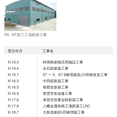
R5. NT第三工場新築工事
受注年月
工事名
H.15.3
特用林産物活用施設工事
H.15.4
永石邸新築工事
H.15.7
57 一 5、67 6棟増築及びUD棟改造工事
H.16.3
中田邸新築工事
H.16.5
堆肥舎新築工事
H.16.5
青雲学舎改修工事
H.17.6
来迎舎吾妻会館新築工事
H.17.9
八幡金属長崎工場新築工(JV)
H.18.7
大島造船所UD棟増築工事