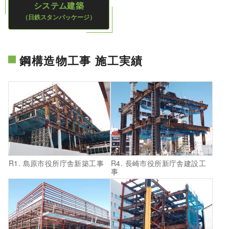
システム建築
（日鉄スタンパッケージ）
鋼構造物工事 施工実績
R1. 島原市役所庁舎新築工事
R4. 長崎市役所新庁舎建設工
事