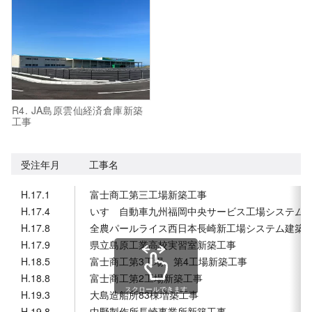
R4. JA島原雲仙経済倉庫新築
工事
受注年月
工事名
H.17.1
富士商工第三工場新築工事
H.17.4
いすゞ自動車九州福岡中央サービス工場システム
H.17.8
全農パールライス西日本長崎新工場システム建築
H.17.9
県立島原工業高校実習室新築工事
H.18.5
富士商工第3工場、第4工場新築工事
H.18.8
富士商工第2工場新築工事
スクロールできます
H.19.3
大島造船所83棟増築工事
H.19.8
中野製作所長崎事業所新築工事