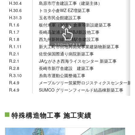
H.30.4
島原市庁舎建設工事（建築主体）
H.30.6
トヨタ小倉WZ·EZ増築工事
H.31.3
玉名市民会館建設工事
R.1.6
板付米軍（30支）倉庫等新設建築工事
R.1.7
長崎高架浦上駅部BJl新設他工事
R.1.8
西九州新幹線 長崎駅舎建設工事
スクロールできます
R.1.11
新大工町市街地再開発事業建築物新築工事
R.2.1
佐世保国際通り病院新築工事
R.2.1
JAながさき西海ライスセンター 新築工事
R.2.8
長崎市新庁舎建設 建築工事
R.3.10
糸島市運動公園整備工事
R.4.9
メープルツリー筑紫野ロジスティクスセンタ一新
R.4.9
SUMCO グリーンフィールド結晶棟新築工事
特殊構造物工事 施工実績