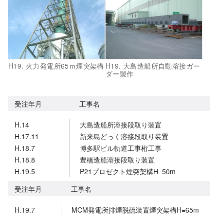
H19. 火力発電所65ｍ煙突架構
H19. 大島造船所自動溶接ガー
ダー製作
受注年月
工事名
H.14
大島造船所溶接段取り装置
H.17.11
新来島どっく溶接段取り装置
H.18.7
博多駅ビル軌道工事桁工事
H.18.8
豊橋造船溶接段取り装置
H.19.5
P21プロゼクト煙突架構H=50m
受注年月
工事名
H.19.7
MCM発電所排煙脱硫装置煙突架構H=65m