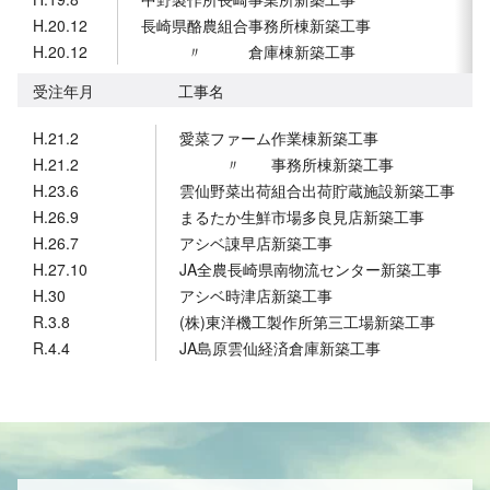
H.20.12
長崎県酪農組合事務所棟新築工事
H.20.12
〃 倉庫棟新築工事
受注年月
工事名
H.21.2
愛菜ファーム作業棟新築工事
H.21.2
〃 事務所棟新築工事
H.23.6
雲仙野菜出荷組合出荷貯蔵施設新築工事
H.26.9
まるたか生鮮市場多良見店新築工事
H.26.7
アシベ諌早店新築工事
H.27.10
JA全農長崎県南物流センター新築工事
H.30
アシベ時津店新築工事
R.3.8
(株)東洋機工製作所第三工場新築工事
R.4.4
JA島原雲仙経済倉庫新築工事