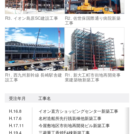
R3. イオン島原SC建設工事
R2. 佐世保国際通り病院新築
工事
R1. 西九州新幹線 長崎駅舎建
R1. 新大工町市街地再開発事
設工事
業建築物新築工事
受注年月
工事名
H.16.8
イオン直方ショッピングセンタ一新築工事
H.17.6
名村造船所先行賎装棟他新築工事
H.17.11
今屋敷地区市街地再開発ビル新築工事
H.19.4
三菱重工香焼E4棟新築工事