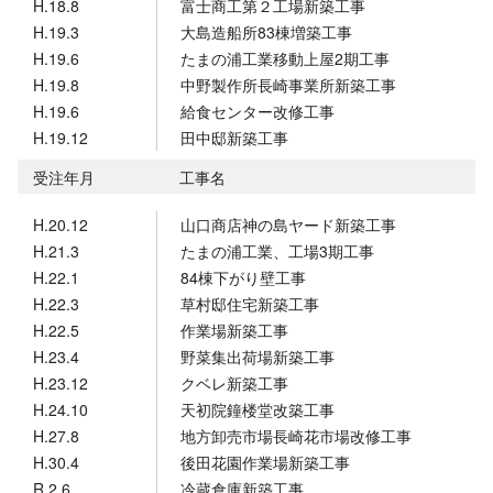
H.18.8
富士商工第２工場新築工事
H.19.3
大島造船所83棟増築工事
H.19.6
たまの浦工業移動上屋2期工事
H.19.8
中野製作所長崎事業所新築工事
H.19.6
給食センター改修工事
H.19.12
田中邸新築工事
受注年月
工事名
H.20.12
山口商店神の島ヤード新築工事
H.21.3
たまの浦工業、工場3期工事
H.22.1
84棟下がり壁工事
H.22.3
草村邸住宅新築工事
H.22.5
作業場新築工事
H.23.4
野菜集出荷場新築工事
H.23.12
クベレ新築工事
H.24.10
天初院鐘楼堂改築工事
H.27.8
地方卸売市場長崎花市場改修工事
H.30.4
後田花園作業場新築工事
R.2.6
冷蔵倉庫新築工事