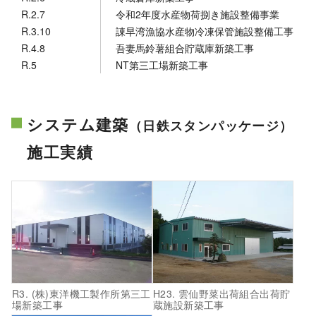
R.2.7
令和2年度水産物荷捌き施設整備事業
R.3.10
諌早湾漁協水産物冷凍保管施設整備工事
R.4.8
吾妻馬鈴薯組合貯蔵庫新築工事
R.5
NT第三工場新築工事
システム建築
（日鉄スタンパッケージ）
施工実績
R3. (株)東洋機工製作所第三工
H23. 雲仙野菜出荷組合出荷貯
場新築工事
蔵施設新築工事