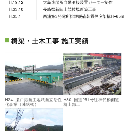
H.19.12
大島造船所自動溶接装置ガーダー制作
H.23.10
長崎県新陸上競技場新築工事
H.25.1
西浦第3発電所排煙脱硫装置煙突架構H=65m
橋梁・土木工事 施工実績
H24. 瀬戸港自主地域自立活性
H30. 国道251号線神代橋側道
化事業（連絡橋）
橋上部工