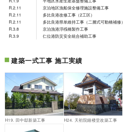
R.1.9
平地区水産生産基盤整備工事
R.2.11
京泊地区漁船保全修理施設整備工事
R.2.11
多比良港改修工事（2工区）
R.2.11
多比良港県単維持工事（二層式可動橋補修）
R.3.8
京泊漁港浮桟橋製作工事
R.3.9
仁位港防災安全統合補助工事
建築一式工事 施工実績
H19. 田中邸新築工事
H24. 天初院鐘楼堂改築工事